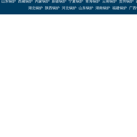
山东锅炉
西藏锅炉
内蒙锅炉
新疆锅炉
宁夏锅炉
青海锅炉
云南锅炉
贵州锅炉
湖北锅炉
陕西锅炉
河北锅炉
山东锅炉
湖南锅炉
福建锅炉
广西