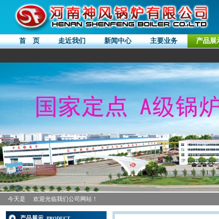
首 页
走近我们
新闻中心
主要业务
产品展
今天是
欢迎光临我们公司网站！
产品展示
PRODUCT