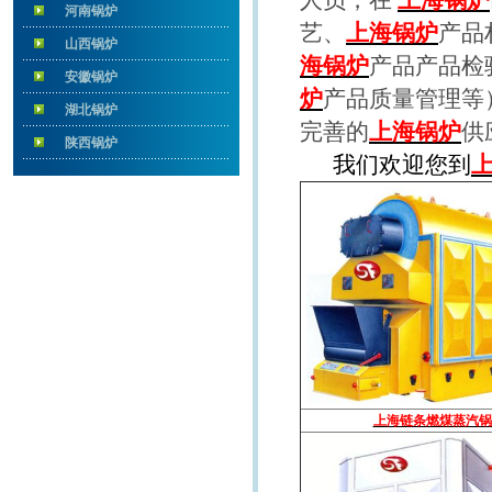
人员，在
上海
河南锅炉
艺、
上海
锅炉
产品
山西锅炉
海
锅炉
产品产品检
安徽锅炉
炉
产品质量管理等
湖北锅炉
完善的
上海
锅炉
供
陕西锅炉
我们欢迎您到
上海链条燃煤蒸汽锅