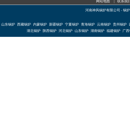
网站地图
|
联系我
河南神风锅炉有限公司 - 锅
山东锅炉
西藏锅炉
内蒙锅炉
新疆锅炉
宁夏锅炉
青海锅炉
云南锅炉
贵州锅炉
湖北锅炉
陕西锅炉
河北锅炉
山东锅炉
湖南锅炉
福建锅炉
广西