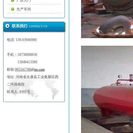
厂区大门
生产车间
联系我们
CONTACT US
电话:
139-03946980
手机：18738888836
13849413389
邮箱:
905341788
@qq.com
地址: 河南省太康县工业集聚区西
二环路南段
联系人: 刘经理