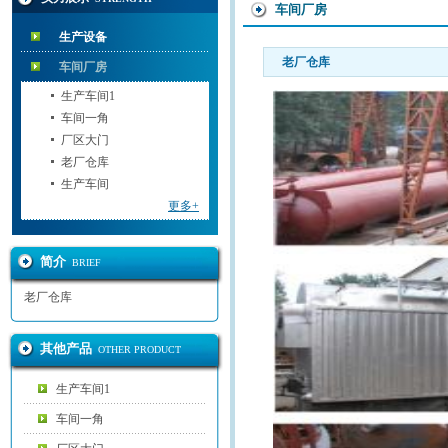
车间厂房
生产设备
老厂仓库
车间厂房
生产车间1
车间一角
厂区大门
老厂仓库
生产车间
更多+
简介
BRIEF
老厂仓库
其他产品
OTHER PRODUCT
生产车间1
车间一角